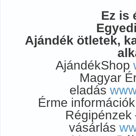
Ez is 
Egyedi
Ajándék ötletek, 
al
AjándékShop
Magyar É
eladás
www
Érme információ
Régipénzek 
vásárlás
ww