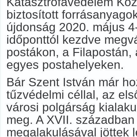
Katasztrófavédelem Köz
biztosított forrásanyago
újdonság 2020. május 4-
időponttól kezdve megvá
postákon, a Filapostán, a
egyes postahelyeken.
Bár Szent István már ho
tűzvédelmi céllal, az e
városi polgárság kialaku
meg. A XVII. században 
megalakulásával jöttek l