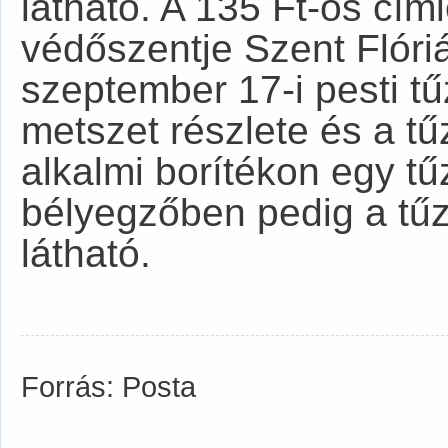
látható. A 135 Ft-os címl
védőszentje Szent Flóriá
szeptember 17-i pesti tűz
metszet részlete és a tűz
alkalmi borítékon egy tű
bélyegzőben pedig a tűzol
látható.
Forrás: Posta