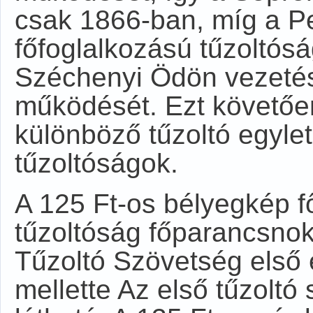
csak 1866-ban, míg a Pes
főfoglalkozású tűzoltós
Széchenyi Ödön vezetés
működését. Ezt követően
különböző tűzoltó egyle
tűzoltóságok.
A 125 Ft-os bélyegkép f
tűzoltóság főparancsno
Tűzoltó Szövetség első
mellette Az első tűzolt