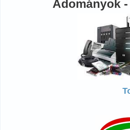
Adományok -
T