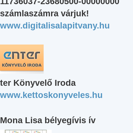
11736037-23680500-00000000
számlaszámra várjuk!
www.digitalisalapitvany.hu
ter Könyvelő Iroda
www.kettoskonyveles.hu
Mona Lisa bélyegívis ív