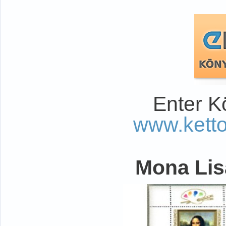
Enter K
www.kett
Mona Lisa