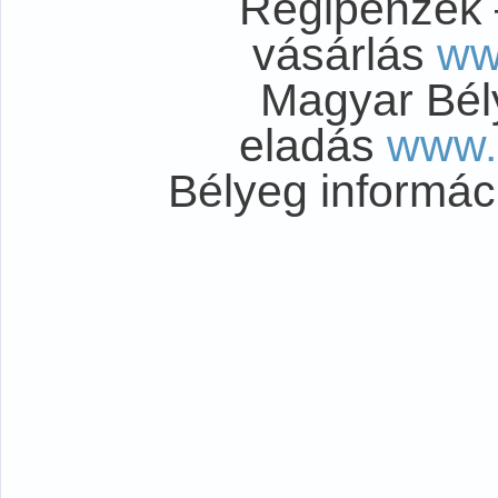
Régipénzek 
vásárlás
ww
Magyar Bél
eladás
www.
Bélyeg informá