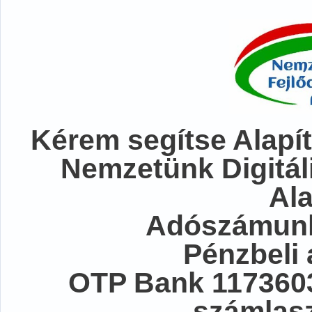
Kérem segítse Alapít
Nemzetünk Digitál
Al
Adószámunk
Pénzbeli
OTP Bank 117360
számlasz