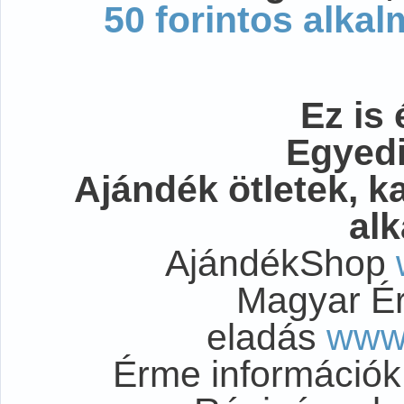
50 forintos alka
Ez is 
Egyedi
Ajándék ötletek, 
al
AjándékShop
Magyar É
eladás
www
Érme információ