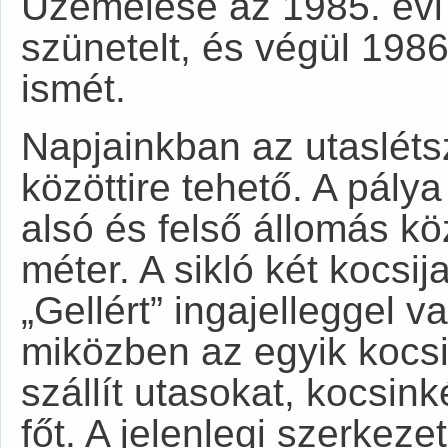
Üzemelése az 1985. évi 
szünetelt, és végül 1986
ismét.
Napjainkban az utaslétsz
közöttire tehető. A pál
alsó és felső állomás kö
méter. A sikló két kocsi
„Gellért” ingajelleggel 
miközben az egyik kocsi f
szállít utasokat, kocsi
főt. A jelenlegi szerkeze