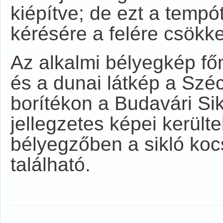
kiépítve; de ezt a temp
kérésére a felére csökke
Az alkalmi bélyegkép fő
és a dunai látkép a Széc
borítékon a Budavári Sik
jellegzetes képei került
bélyegzőben a sikló kocsi
található.