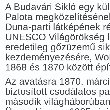
A Budavári Sikló egy kü
Palota megközelítéséne
Duna-parti látképének r
UNESCO Világörökség lis
eredetileg gőzüzemű sik
kezdeményezésére, Wohlf
1868 és 1870 között épít
Az avatásra 1870. márciu
biztosított csodálatos p
második világháborúban