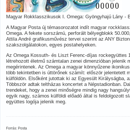
Magyar Rokklasszikusok I. Omega: Gyöngyhajú Lány - 
A Magyar Posta új témasorozatot indít magyar rockklass
Omega. A fekete sorszámú, perforált bélyegblokk 50.000,
Attila André grafikusművész tervei szerint az ANY Bizton
szakszolgálatokon, egyes postahelyeken.
Az Omega Kossuth- és Liszt Ferenc-díjas rockegyüttes 19
létrehozott életmű számtalan zenei dimenzióban jeleni
megérintenek. Az Omega a magyar könnyűzene ikonikus ala
több tekintetben is úttörőnek számít: először jelentetett
külföldön. Elsőként jutottak ki az Egyesült Királyságba, 
Többször adtak teltházas koncertet a Népstadionban. Dal
trendeket, hogy a zenei minőségre mindig nagy hangsúlyt
egyik nagy, számos külföldi előadó által is feldolgozott 
együttes logója jelenik meg.
Forrás: Posta