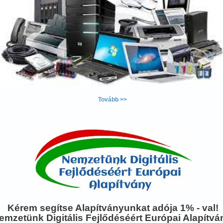
Tovább >>
Kérem segítse Alapítványunkat adója 1% - val!
emzetünk Digitális Fejlődéséért Európai Alapítvá