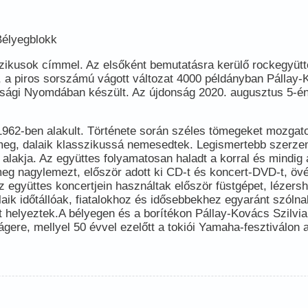
Bélyegblokk
zikusok címmel. Az elsőként bemutatásra kerülő rockegyütt
 a piros sorszámú vágott változat 4000 példányban Pállay-Ko
sági Nyomdában készült. Az újdonság 2020. augusztus 5-én j
62-ben alakult. Története során széles tömegeket mozgatott
k meg, dalaik klasszikussá nemesedtek. Legismertebb szer
kja. Az együttes folyamatosan haladt a korral és mindig a 
 meg nagylemezt, először adott ki CD-t és koncert-DVD-t, övé
az együttes koncertjein használtak először füstgépet, lézers
aik időtállóak, fiatalokhoz és idősebbekhez egyaránt szólna
 helyeztek.A bélyegen és a borítékon Pállay-Kovács Szilvia
slágere, mellyel 50 évvel ezelőtt a tokiói Yamaha-fesztiválo