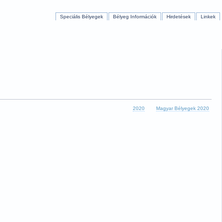
Speciális Bélyegek
Bélyeg Információk
Hirdetések
Linkek
2020
Magyar Bélyegek 2020