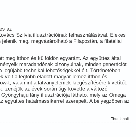
es az
vács Szilvia illusztrációinak felhasználásával, Elekes
elenik meg, megvásárolható a Filapostán, a filatéliai
 meg itthon és külföldön egyaránt. Az együttes által
zeményeik maradandónak bizonyulnak, minden generációt
legújabb technikai lehetőségekkel élt. Történetében
k volt a legtöbb eladott magyar lemez itthon és
how-t, valamint a látványelemek kiegészítésére kivetítőt.
k, zenéjük az évek során úgy követte a változó
 Gyöngyhajú lány illusztrációja látható, mely az Omega
n az együttes hatalmassikerrel szerepelt. A bélyegzőben az
Thumbnail