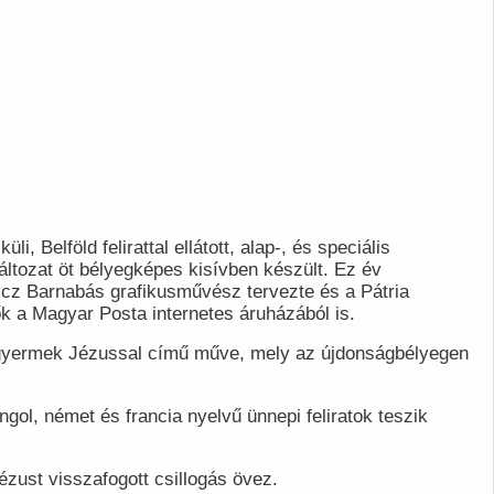
Belföld felirattal ellátott, alap-, és speciális
áltozat öt bélyegképes kisívben készült. Ez év
ticz Barnabás grafikusművész tervezte és a Pátria
k a Magyar Posta internetes áruházából is.
vó gyermek Jézussal című műve, mely az újdonságbélyegen
ol, német és francia nyelvű ünnepi feliratok teszik
zust visszafogott csillogás övez.