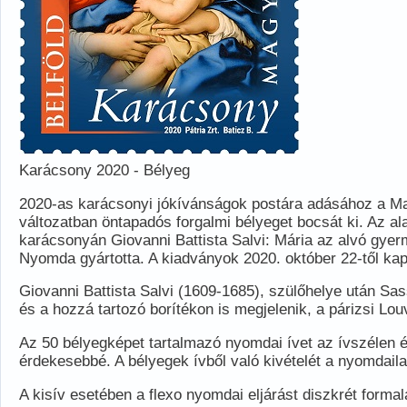
Karácsony 2020 - Bélyeg
2020-as karácsonyi jókívánságok postára adásához a Magyar
változatban öntapadós forgalmi bélyeget bocsát ki. Az al
karácsonyán Giovanni Battista Salvi: Mária az alvó gyer
Nyomda gyártotta. A kiadványok 2020. október 22-től kap
Giovanni Battista Salvi (1609-1685), szülőhelye után S
és a hozzá tartozó borítékon is megjelenik, a párizsi Lo
Az 50 bélyegképet tartalmazó nyomdai ívet az ívszélen és
érdekesebbé. A bélyegek ívből való kivételét a nyomdailag
A kisív esetében a flexo nyomdai eljárást diszkrét form