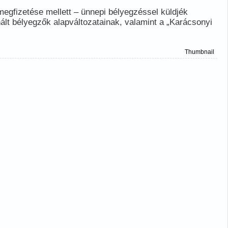
 megfizetése mellett – ünnepi bélyegzéssel küldjék
ált bélyegzők alapváltozatainak, valamint a „Karácsonyi
Thumbnail