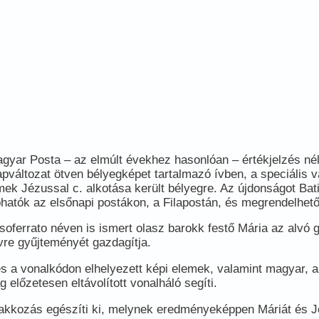
 Posta – az elmúlt évekhez hasonlóan – értékjelzés nélküli, 
apváltozat ötven bélyegképet tartalmazó ívben, a speciális v
mek Jézussal c. alkotása került bélyegre. Az újdonságot Ba
hatók az elsőnapi postákon, a Filapostán, és megrendelhető
assoferrato néven is ismert olasz barokk festő Mária az al
uvre gyűjteményét gazdagítja.
 a vonalkódon elhelyezett képi elemek, valamint magyar, ang
 előzetesen eltávolított vonalháló segíti.
alakkozás egészíti ki, melynek eredményeképpen Máriát és Jé