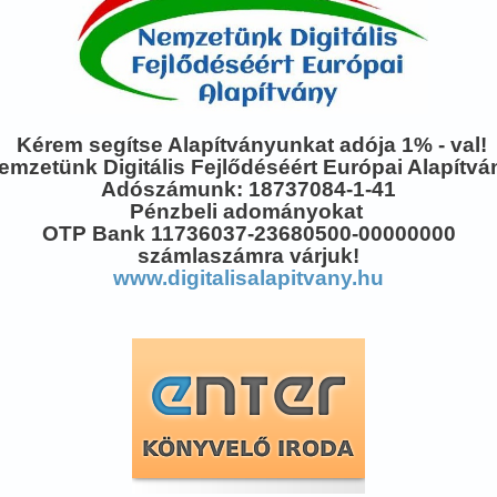
Kérem segítse Alapítványunkat adója 1% - val!
emzetünk Digitális Fejlődéséért Európai Alapítvá
Adószámunk: 18737084-1-41
Pénzbeli adományokat
OTP Bank 11736037-23680500-00000000
számlaszámra várjuk!
www.digitalisalapitvany.hu