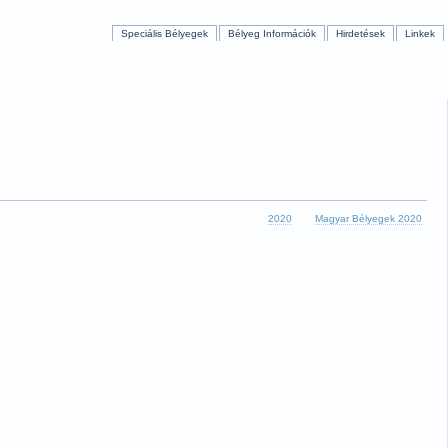
Speciális Bélyegek
Bélyeg Információk
Hirdetések
Linkek
2020
Magyar Bélyegek 2020