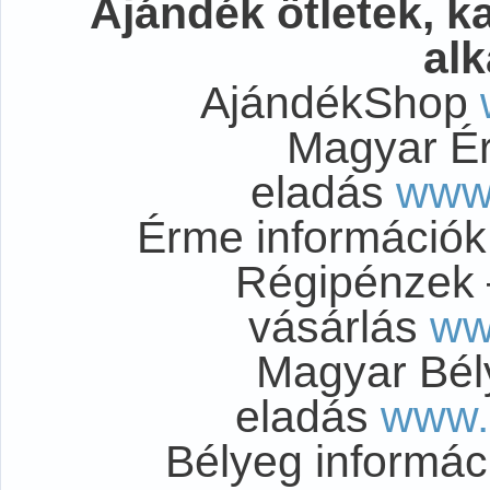
Ajándék ötletek, 
al
AjándékShop
Magyar É
eladás
www
Érme információ
Régipénzek 
vásárlás
ww
Magyar Bél
eladás
www.
Bélyeg informá