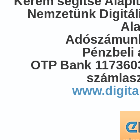
Kérem segítse Alapít
Nemzetünk Digitál
Al
Adószámunk
Pénzbeli
OTP Bank 117360
számlasz
www.digita