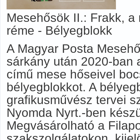
Mesehősök II.: Frakk, 
réme - Bélyegblokk
A Magyar Posta Mesehő
sárkány után 2020-ban 
című mese hőseivel bocs
bélyegblokkot. A bélyeg
grafikusművész tervei s
Nyomda Nyrt.-ben készü
Megvásárolható a Filapost
szakszolgálatokon, kijel