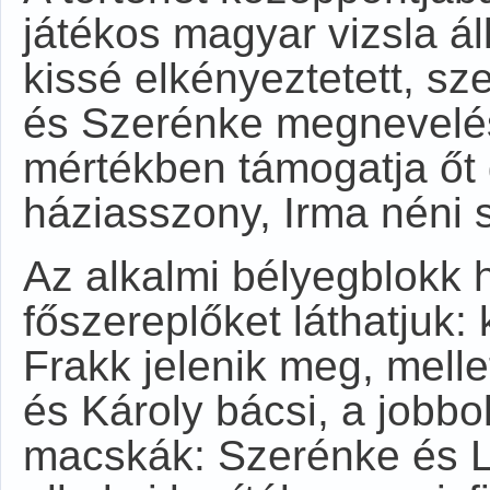
játékos magyar vizsla ál
kissé elkényeztetett, s
és Szerénke megnevelésé
mértékben támogatja őt 
háziasszony, Irma néni 
Az alkalmi bélyegblokk 
főszereplőket láthatjuk:
Frakk jelenik meg, melle
és Károly bácsi, a jobbo
macskák: Szerénke és Lu