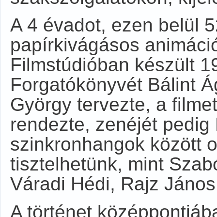
A 4 évadot, ezen belül 
papírkivágásos animáci
Filmstúdióban készült 1
Forgatókönyvét Bálint Ág
György tervezte, a film
rendezte, zenéjét pedig 
szinkronhangok között o
tisztelhetünk, mint Sza
Váradi Hédi, Rajz János
A történet középpontjáb